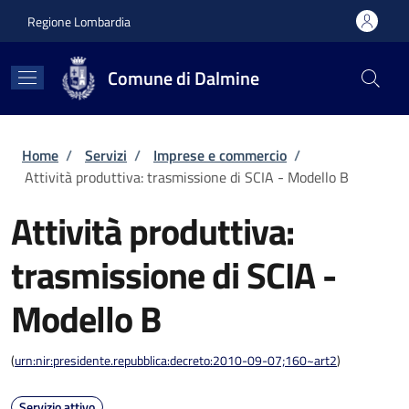
Salta al contenuto principale
Skip to footer content
Regione Lombardia
Comune di Dalmine
Briciole di pane
Home
/
Servizi
/
Imprese e commercio
/
Attività produttiva: trasmissione di SCIA - Modello B
Attività produttiva:
trasmissione di SCIA -
Modello B
(
urn:nir:presidente.repubblica:decreto:2010-09-07;160~art2
)
Servizio attivo