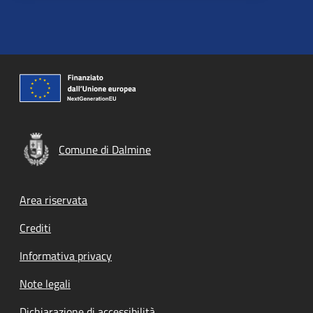
Comune di Dalmine
Footer menu
Area riservata
Crediti
Informativa privacy
Note legali
Dichiarazione di accessibilità