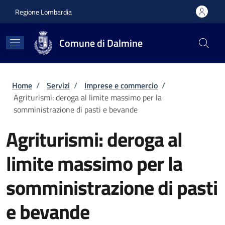
Salta al contenuto principale
Skip to footer content
Regione Lombardia
Comune di Dalmine
Briciole di pane
Home
/
Servizi
/
Imprese e commercio
/
Agriturismi: deroga al limite massimo per la
somministrazione di pasti e bevande
Agriturismi: deroga al
limite massimo per la
somministrazione di pasti
e bevande