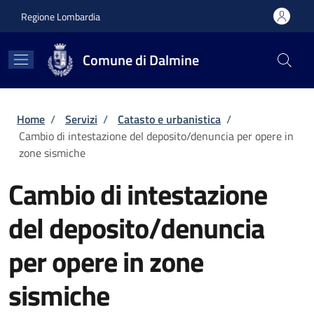
Salta al contenuto principale
Skip to footer content
Regione Lombardia
Comune di Dalmine
Briciole di pane
Home
/
Servizi
/
Catasto e urbanistica
/
Cambio di intestazione del deposito/denuncia per opere in
zone sismiche
Cambio di intestazione
del deposito/denuncia
per opere in zone
sismiche