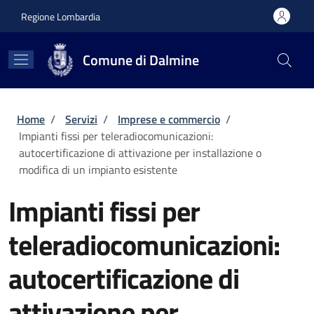
Salta al contenuto principale
Skip to footer content
Regione Lombardia
Comune di Dalmine
Briciole di pane
Home
/
Servizi
/
Imprese e commercio
/
Impianti fissi per teleradiocomunicazioni:
autocertificazione di attivazione per installazione o
modifica di un impianto esistente
Impianti fissi per
teleradiocomunicazioni:
autocertificazione di
attivazione per