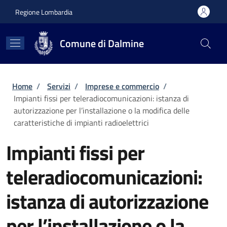
Salta al contenuto principale
Skip to footer content
Regione Lombardia
Comune di Dalmine
Briciole di pane
Home
/
Servizi
/
Imprese e commercio
/
Impianti fissi per teleradiocomunicazioni: istanza di
autorizzazione per l’installazione o la modifica delle
caratteristiche di impianti radioelettrici
Impianti fissi per
teleradiocomunicazioni:
istanza di autorizzazione
per l’installazione o la