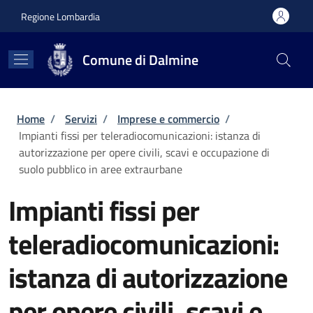
Salta al contenuto principale
Skip to footer content
Regione Lombardia
Comune di Dalmine
Briciole di pane
Home
/
Servizi
/
Imprese e commercio
/
Impianti fissi per teleradiocomunicazioni: istanza di
autorizzazione per opere civili, scavi e occupazione di
suolo pubblico in aree extraurbane
Impianti fissi per
teleradiocomunicazioni:
istanza di autorizzazione
per opere civili, scavi e