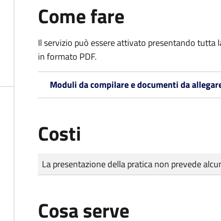
Come fare
Il servizio può essere attivato presentando tutta
in formato PDF.
Moduli da compilare e documenti da allegar
Costi
Tipo di pagamento
Importo
La presentazione della pratica non prevede al
Cosa serve