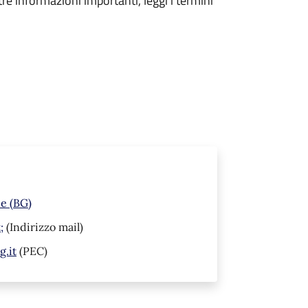
tre informazioni importanti, leggi i termini
ne (BG)
;
(Indirizzo mail)
.it
(PEC)