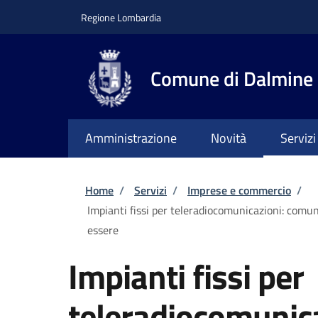
Salta al contenuto principale
Skip to footer content
Regione Lombardia
Comune di Dalmine
Amministrazione
Novità
Servizi
Briciole di pane
Home
/
Servizi
/
Imprese e commercio
/
Impianti fissi per teleradiocomunicazioni: comun
essere
Impianti fissi per
teleradiocomunica