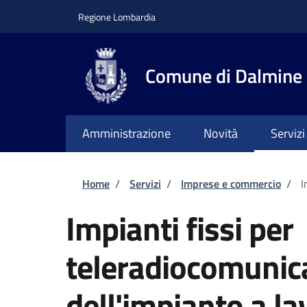
Salta al contenuto principale
Skip to footer content
Regione Lombardia
Comune di Dalmine
Amministrazione
Novità
Servizi
Briciole di pane
Home
/
Servizi
/
Imprese e commercio
/
I
Impianti fissi per
teleradiocomunica
dell'impianto a la