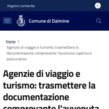
Salta al contenuto principale
Skip to footer content
Regione Lombardia
Comune di Dalmine
Briciole di pane
Home
/
Agenzie di viaggio e turismo: trasmettere la
documentazione comprovante l'avvenuta copertura
assicurativa
Agenzie di viaggio e
turismo: trasmettere la
documentazione
comprovante l'avvenuta