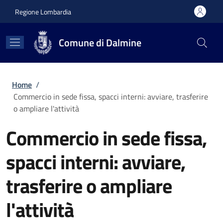
Salta al contenuto principale
Skip to footer content
Regione Lombardia
Comune di Dalmine
Briciole di pane
Home
/
Commercio in sede fissa, spacci interni: avviare, trasferire
o ampliare l'attività
Commercio in sede fissa,
spacci interni: avviare,
trasferire o ampliare
l'attività