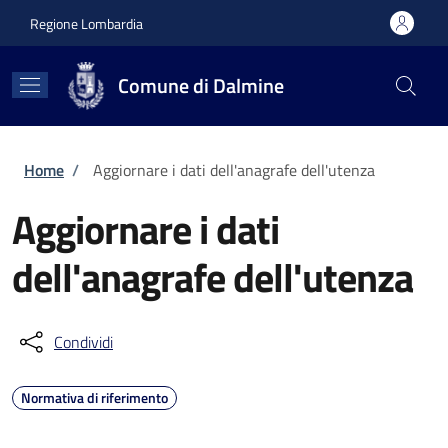
Salta al contenuto principale
Skip to footer content
Regione Lombardia
Comune di Dalmine
Briciole di pane
Home
/
Aggiornare i dati dell'anagrafe dell'utenza
Aggiornare i dati
dell'anagrafe dell'utenza
Condividi
Normativa di riferimento