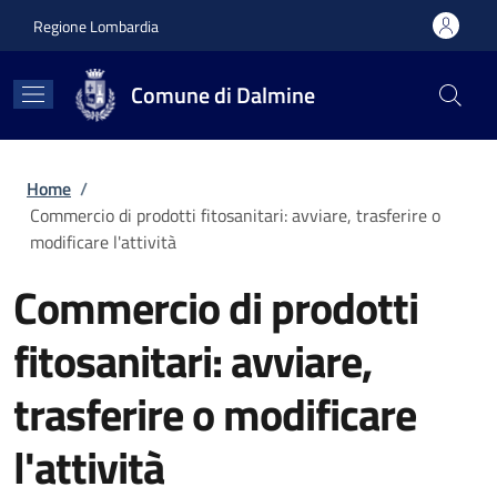
Salta al contenuto principale
Skip to footer content
Regione Lombardia
Comune di Dalmine
Briciole di pane
Home
/
Commercio di prodotti fitosanitari: avviare, trasferire o
modificare l'attività
Commercio di prodotti
fitosanitari: avviare,
trasferire o modificare
l'attività