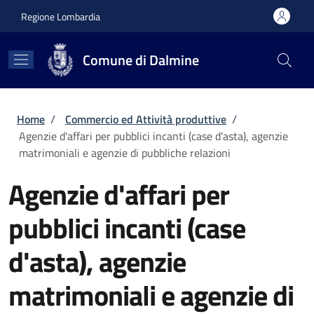
Salta al contenuto principale
Skip to footer content
Regione Lombardia
Comune di Dalmine
Briciole di pane
Home
/
Commercio ed Attività produttive
/
Agenzie d'affari per pubblici incanti (case d'asta), agenzie
matrimoniali e agenzie di pubbliche relazioni
Agenzie d'affari per
pubblici incanti (case
d'asta), agenzie
matrimoniali e agenzie di