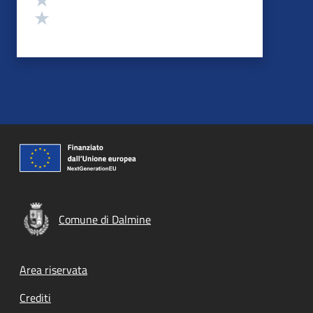
Valuta 1 stelle su 5
Comune di Dalmine
Footer menu
Area riservata
Crediti