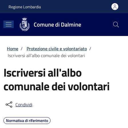
Salta al contenuto principale
Skip to footer content
Regione Lombardia
Comune di Dalmine
Briciole di pane
Home
/
Protezione civile e volontariato
/
Iscriversi all'albo comunale dei volontari
Iscriversi all'albo
comunale dei volontari
Condividi
Normativa di riferimento