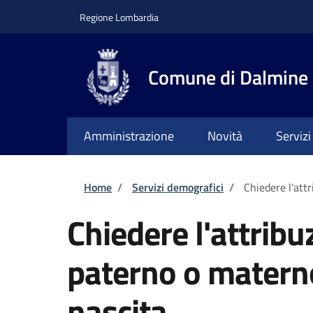
Salta al contenuto principale
Skip to footer content
Regione Lombardia
Comune di Dalmine
Amministrazione
Novità
Servizi
Briciole di pane
Home
/
Servizi demografici
/
Chiedere l'att
Chiedere l'attrib
paterno o matern
nascita