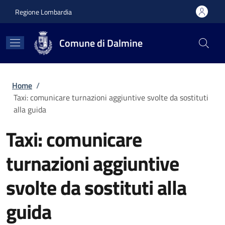
Salta al contenuto principale
Skip to footer content
Regione Lombardia
Comune di Dalmine
Briciole di pane
Home
/
Taxi: comunicare turnazioni aggiuntive svolte da sostituti
alla guida
Taxi: comunicare
turnazioni aggiuntive
svolte da sostituti alla
guida