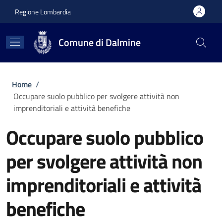
Salta al contenuto principale
Skip to footer content
Regione Lombardia
Comune di Dalmine
Briciole di pane
Home
/
Occupare suolo pubblico per svolgere attività non
imprenditoriali e attività benefiche
Occupare suolo pubblico
per svolgere attività non
imprenditoriali e attività
benefiche