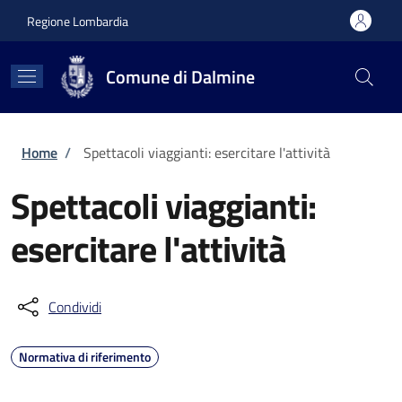
Salta al contenuto principale
Skip to footer content
Regione Lombardia
Comune di Dalmine
Briciole di pane
Home
/
Spettacoli viaggianti: esercitare l'attività
Spettacoli viaggianti:
esercitare l'attività
Condividi
Normativa di riferimento