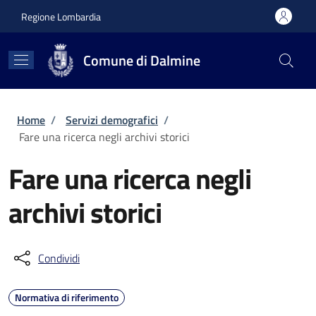
Salta al contenuto principale
Skip to footer content
Regione Lombardia
Comune di Dalmine
Briciole di pane
Home
/
Servizi demografici
/
Fare una ricerca negli archivi storici
Fare una ricerca negli
archivi storici
Condividi
Normativa di riferimento