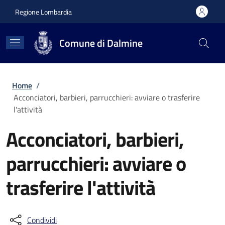
Salta al contenuto principale
Skip to footer content
Regione Lombardia
Comune di Dalmine
Briciole di pane
Home
/
Acconciatori, barbieri, parrucchieri: avviare o trasferire
l'attività
Acconciatori, barbieri,
parrucchieri: avviare o
trasferire l'attività
Condividi