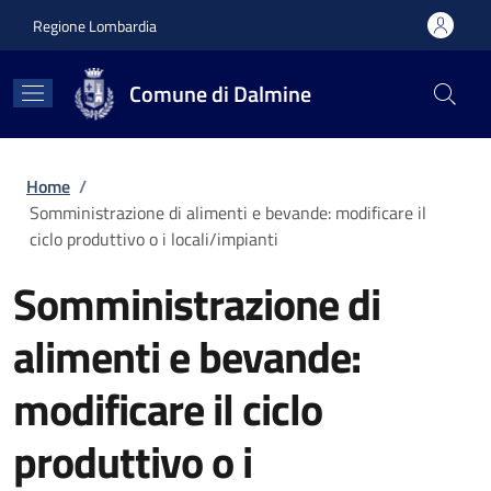
Salta al contenuto principale
Skip to footer content
Regione Lombardia
Comune di Dalmine
Briciole di pane
Home
/
Somministrazione di alimenti e bevande: modificare il
ciclo produttivo o i locali/impianti
Somministrazione di
alimenti e bevande:
modificare il ciclo
produttivo o i