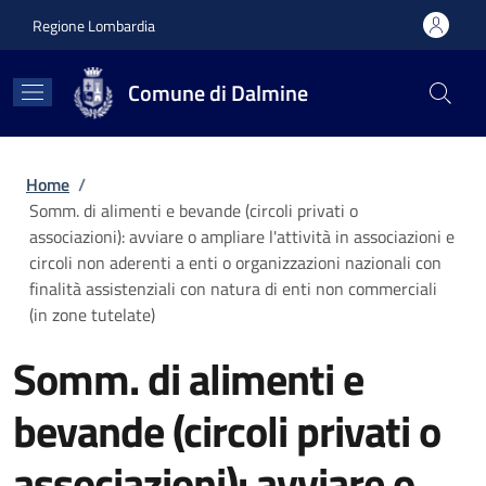
Salta al contenuto principale
Skip to footer content
Regione Lombardia
Comune di Dalmine
Briciole di pane
Home
/
Somm. di alimenti e bevande (circoli privati o
associazioni): avviare o ampliare l'attività in associazioni e
circoli non aderenti a enti o organizzazioni nazionali con
finalità assistenziali con natura di enti non commerciali
(in zone tutelate)
Somm. di alimenti e
bevande (circoli privati o
associazioni): avviare o