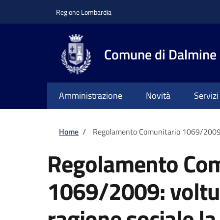
Salta al contenuto principale
Skip to footer content
Regione Lombardia
Comune di Dalmine
Amministrazione
Novità
Servizi
Briciole di pane
Home
/
Regolamento Comunitario 1069/2009: v
Regolamento Com
1069/2009: voltu
ragione sociale la