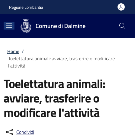
Salta al contenuto principale
Skip to footer content
Regione Lombardia
Comune di Dalmine
Briciole di pane
Home
/
Toelettatura animali: avviare, trasferire o modificare
l'attività
Toelettatura animali:
avviare, trasferire o
modificare l'attività
Condividi