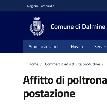
Salta al contenuto principale
Skip to footer content
Regione Lombardia
Comune di Dalmine
Amministrazione
Novità
Servizi
Briciole di pane
Home
/
Commercio ed Attività produttive
/
Affitto di poltron
postazione