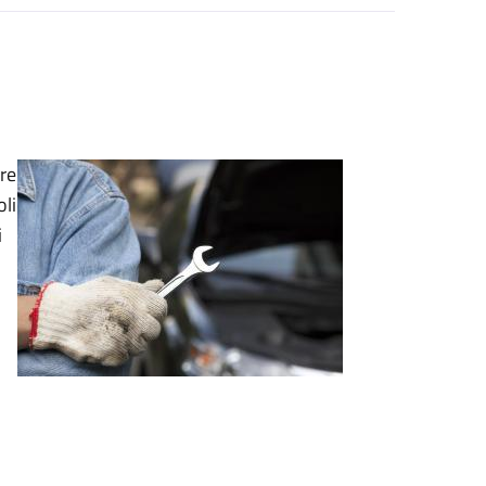
are
oli
i