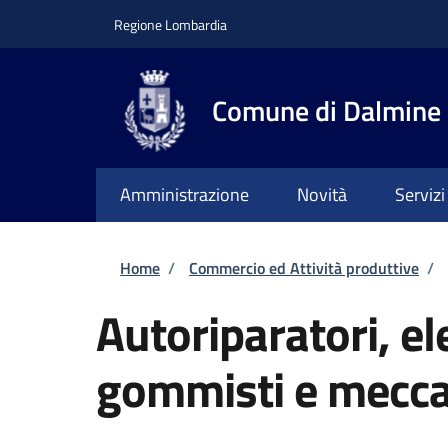
Salta al contenuto principale
Skip to footer content
Regione Lombardia
Comune di Dalmine
Amministrazione
Novità
Servizi
Briciole di pane
Home
/
Commercio ed Attività produttive
/
Autoriparatori, el
gommisti e mecca