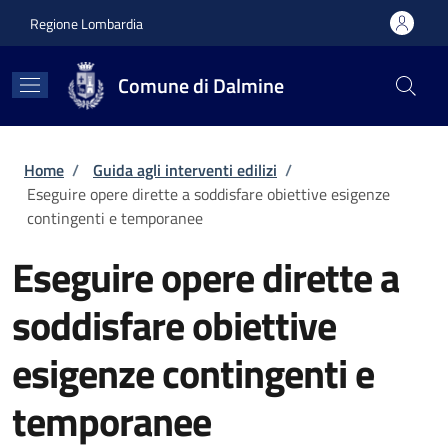
Salta al contenuto principale
Skip to footer content
Regione Lombardia
Comune di Dalmine
Briciole di pane
Home
/
Guida agli interventi edilizi
/
Eseguire opere dirette a soddisfare obiettive esigenze
contingenti e temporanee
Eseguire opere dirette a
soddisfare obiettive
esigenze contingenti e
temporanee