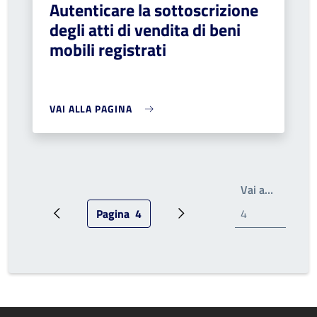
Autenticare la sottoscrizione
degli atti di vendita di beni
mobili registrati
VAI ALLA PAGINA
Write th
Vai a…
Pagina
4
Pagina precedente
Pagina attuale
Prossima pagina