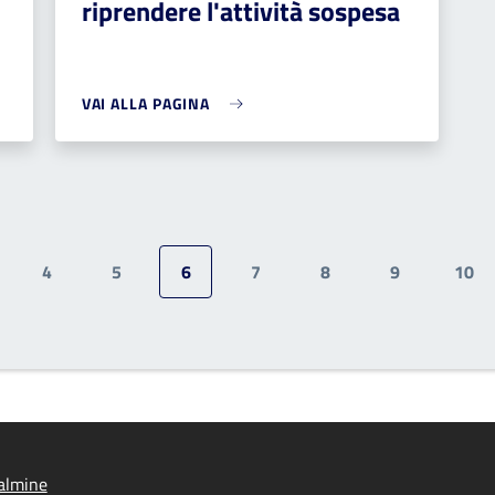
riprendere l'attività sospesa
VAI ALLA PAGINA
4
5
6
7
8
9
10
gina
Pagina
Pagina
Pagina attuale
Pagina
Pagina
Pagina
Pag
almine