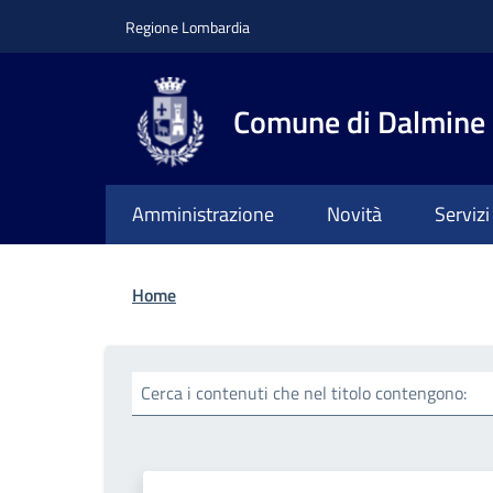
Salta al contenuto principale
Skip to footer content
Regione Lombardia
Comune di Dalmine
Amministrazione
Novità
Servizi
Briciole di pane
Home
Cerca i contenuti che nel titolo contengono: