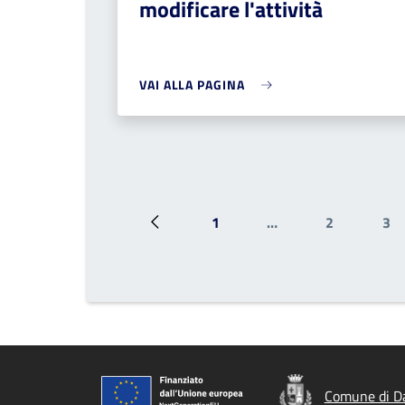
modificare l'attività
VAI ALLA PAGINA
1
…
2
3
Pagina precedente
Prima pagina
Pagina
Pa
Comune di D