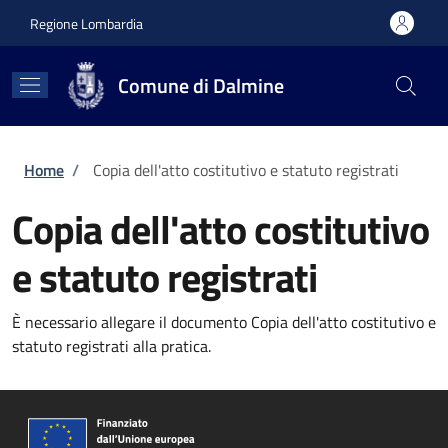
Salta al contenuto principale
Skip to footer content
Regione Lombardia
Comune di Dalmine
Briciole di pane
Home
/
Copia dell'atto costitutivo e statuto registrati
Copia dell'atto costitutivo
e statuto registrati
È necessario allegare il documento Copia dell'atto costitutivo e
statuto registrati alla pratica.