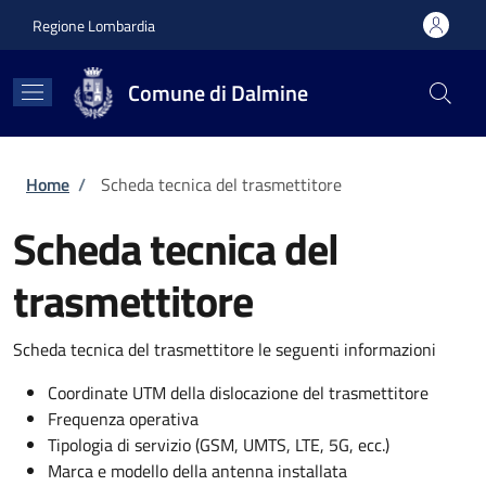
Salta al contenuto principale
Skip to footer content
Regione Lombardia
Comune di Dalmine
Briciole di pane
Home
/
Scheda tecnica del trasmettitore
Scheda tecnica del
trasmettitore
Scheda tecnica del trasmettitore le seguenti informazioni
Coordinate UTM della dislocazione del trasmettitore
Frequenza operativa
Tipologia di servizio (GSM, UMTS, LTE, 5G, ecc.)
Marca e modello della antenna installata