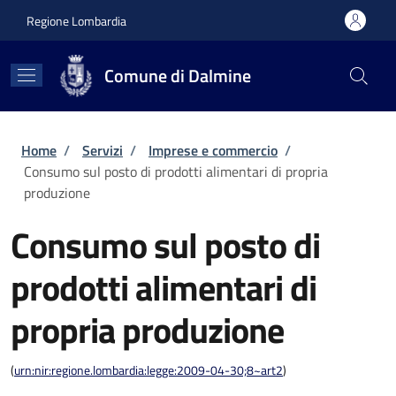
Salta al contenuto principale
Skip to footer content
Regione Lombardia
Comune di Dalmine
Briciole di pane
Home
/
Servizi
/
Imprese e commercio
/
Consumo sul posto di prodotti alimentari di propria
produzione
Consumo sul posto di
prodotti alimentari di
propria produzione
(
urn:nir:regione.lombardia:legge:2009-04-30;8~art2
)