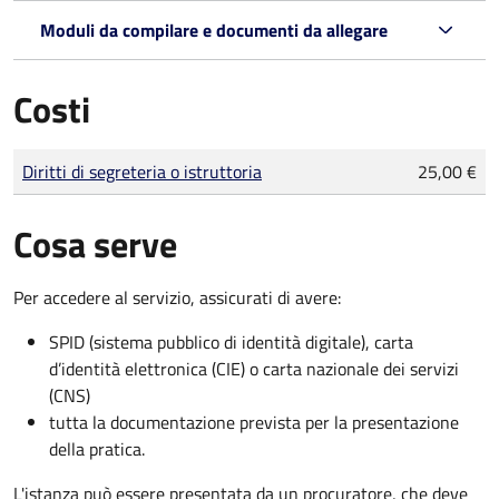
Moduli da compilare e documenti da allegare
Costi
Tipo di pagamento
Importo
Diritti di segreteria o istruttoria
25,00 €
Cosa serve
Per accedere al servizio, assicurati di avere:
SPID (sistema pubblico di identità digitale), carta
d’identità elettronica (CIE) o carta nazionale dei servizi
(CNS)
tutta la documentazione prevista per la presentazione
della pratica.
L'istanza può essere presentata da un procuratore, che deve