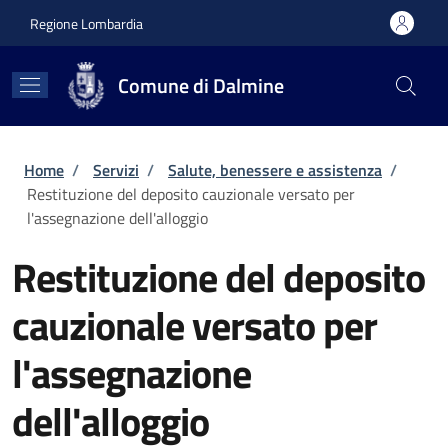
Salta al contenuto principale
Skip to footer content
Regione Lombardia
Comune di Dalmine
Briciole di pane
Home
/
Servizi
/
Salute, benessere e assistenza
/
Restituzione del deposito cauzionale versato per
l'assegnazione dell'alloggio
Restituzione del deposito
cauzionale versato per
l'assegnazione
dell'alloggio