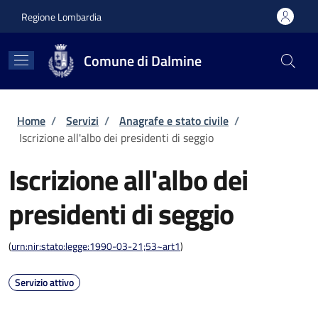
Salta al contenuto principale
Skip to footer content
Regione Lombardia
Comune di Dalmine
Briciole di pane
Home
/
Servizi
/
Anagrafe e stato civile
/
Iscrizione all'albo dei presidenti di seggio
Iscrizione all'albo dei
presidenti di seggio
(
urn:nir:stato:legge:1990-03-21;53~art1
)
Servizio attivo