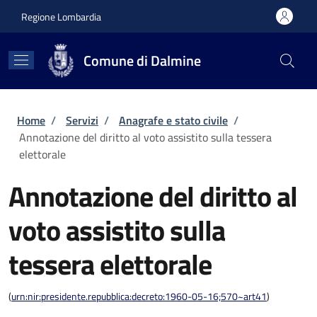
Salta al contenuto principale
Skip to footer content
Regione Lombardia
Comune di Dalmine
Briciole di pane
Home
/
Servizi
/
Anagrafe e stato civile
/
Annotazione del diritto al voto assistito sulla tessera
elettorale
Annotazione del diritto al
voto assistito sulla
tessera elettorale
(
urn:nir:presidente.repubblica:decreto:1960-05-16;570~art41
)