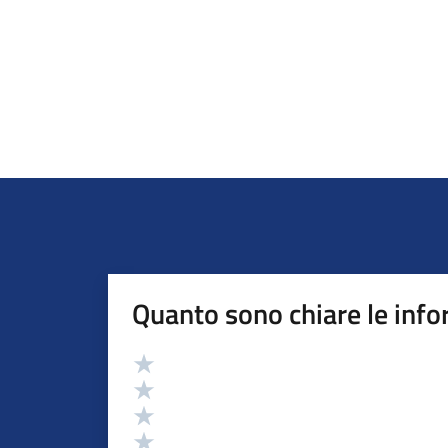
Quanto sono chiare le info
Valutazione
Valuta 5 stelle su 5
Valuta 4 stelle su 5
Valuta 3 stelle su 5
Valuta 2 stelle su 5