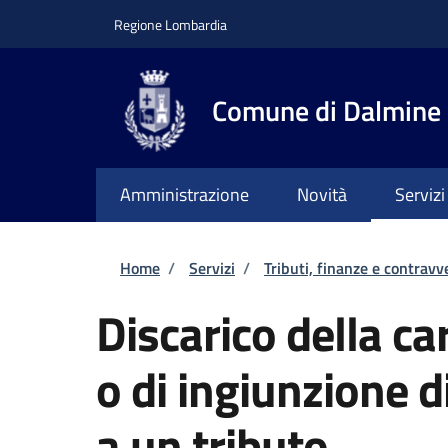
Salta al contenuto principale
Skip to footer content
Regione Lombardia
Comune di Dalmine
Amministrazione
Novità
Servizi
Briciole di pane
Home
/
Servizi
/
Tributi, finanze e contravv
Discarico della c
o di ingiunzione 
a un tributo