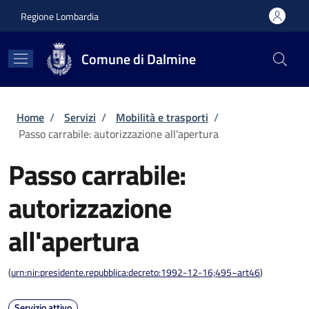
Salta al contenuto principale
Skip to footer content
Regione Lombardia
Comune di Dalmine
Briciole di pane
Home
/
Servizi
/
Mobilità e trasporti
/
Passo carrabile: autorizzazione all'apertura
Passo carrabile:
autorizzazione
all'apertura
(
urn:nir:presidente.repubblica:decreto:1992-12-16;495~art46
)
Servizio attivo