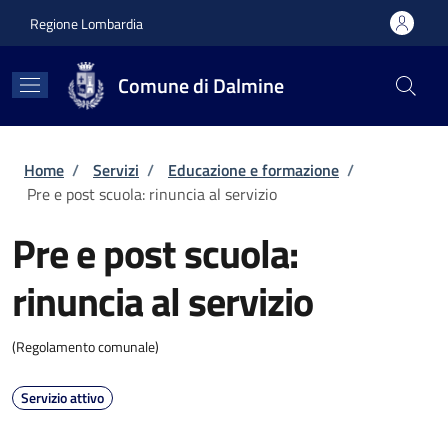
Salta al contenuto principale
Skip to footer content
Regione Lombardia
Comune di Dalmine
Briciole di pane
Home
/
Servizi
/
Educazione e formazione
/
Pre e post scuola: rinuncia al servizio
Pre e post scuola:
rinuncia al servizio
(Regolamento comunale)
Servizio attivo