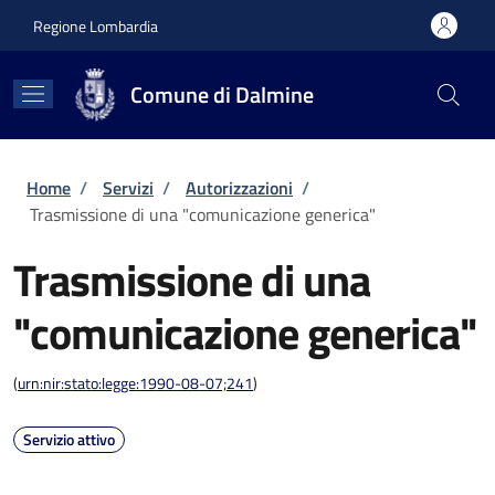
Salta al contenuto principale
Skip to footer content
Regione Lombardia
Comune di Dalmine
Briciole di pane
Home
/
Servizi
/
Autorizzazioni
/
Trasmissione di una "comunicazione generica"
Trasmissione di una
"comunicazione generica"
(
urn:nir:stato:legge:1990-08-07;241
)
Servizio attivo