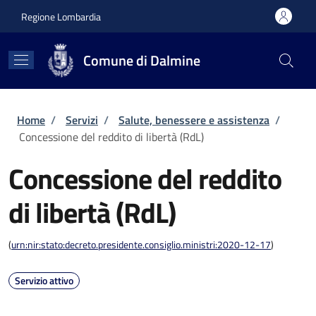
Salta al contenuto principale
Skip to footer content
Regione Lombardia
Comune di Dalmine
Briciole di pane
Home
/
Servizi
/
Salute, benessere e assistenza
/
Concessione del reddito di libertà (RdL)
Concessione del reddito
di libertà (RdL)
(
urn:nir:stato:decreto.presidente.consiglio.ministri:2020-12-17
)
Servizio attivo