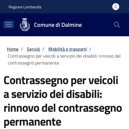
Salta al contenuto principale
Skip to footer content
Regione Lombardia
Comune di Dalmine
Briciole di pane
Home
/
Servizi
/
Mobilità e trasporti
/
Contrassegno per veicoli a servizio dei disabili: rinnovo del
contrassegno permanente
Contrassegno per veicoli
a servizio dei disabili:
rinnovo del contrassegno
permanente