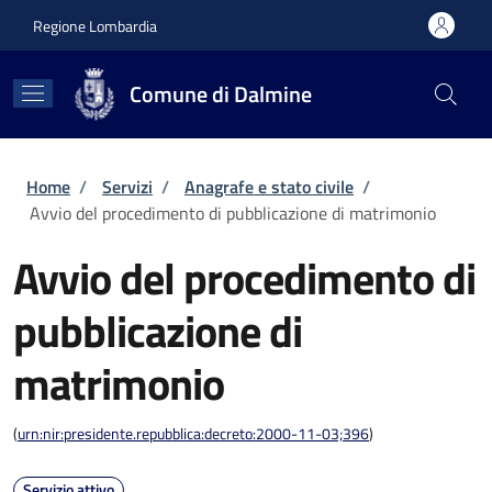
Salta al contenuto principale
Skip to footer content
Regione Lombardia
Comune di Dalmine
Briciole di pane
Home
/
Servizi
/
Anagrafe e stato civile
/
Avvio del procedimento di pubblicazione di matrimonio
Avvio del procedimento di
pubblicazione di
matrimonio
(
urn:nir:presidente.repubblica:decreto:2000-11-03;396
)
Servizio attivo