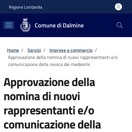
Salta al contenuto principale
Skip to footer content
Regione Lombardia
Comune di Dalmine
Briciole di pane
Home
/
Servizi
/
Imprese e commercio
/
Approvazione della nomina di nuovi rappresentanti e/o
comunicazione della revoca dei medesimi
Approvazione della
nomina di nuovi
rappresentanti e/o
comunicazione della