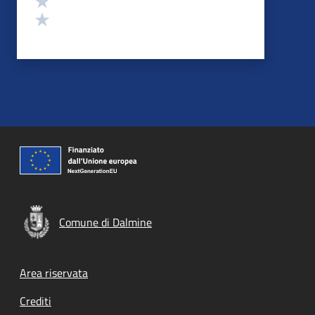
Valuta 1 stelle su 5
Comune di Dalmine
Footer menu
Area riservata
Crediti