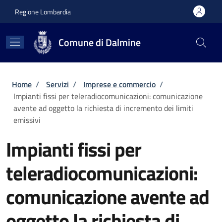
Salta al contenuto principale
Skip to footer content
Regione Lombardia
Comune di Dalmine
Briciole di pane
Home
/
Servizi
/
Imprese e commercio
/
Impianti fissi per teleradiocomunicazioni: comunicazione
avente ad oggetto la richiesta di incremento dei limiti
emissivi
Impianti fissi per
teleradiocomunicazioni:
comunicazione avente ad
oggetto la richiesta di