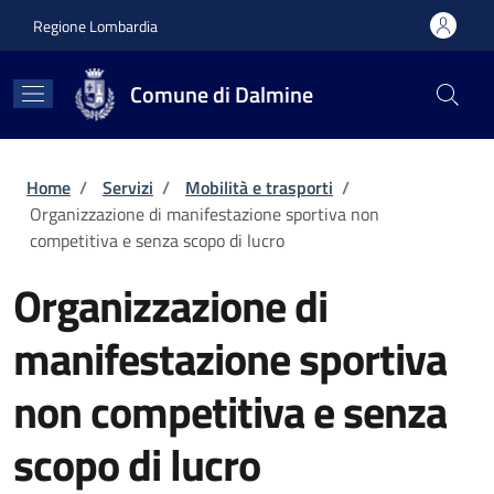
Salta al contenuto principale
Skip to footer content
Regione Lombardia
Comune di Dalmine
Briciole di pane
Home
/
Servizi
/
Mobilità e trasporti
/
Organizzazione di manifestazione sportiva non
competitiva e senza scopo di lucro
Organizzazione di
manifestazione sportiva
non competitiva e senza
scopo di lucro