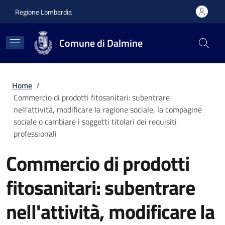
Salta al contenuto principale
Skip to footer content
Regione Lombardia
Comune di Dalmine
Briciole di pane
Home
/
Commercio di prodotti fitosanitari: subentrare
nell'attività, modificare la ragione sociale, la compagine
sociale o cambiare i soggetti titolari dei requisiti
professionali
Commercio di prodotti
fitosanitari: subentrare
nell'attività, modificare la