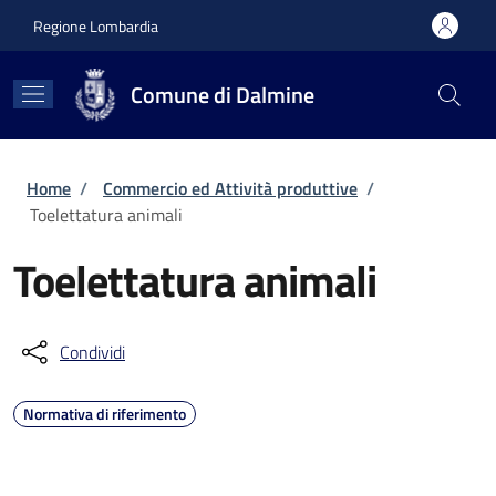
Salta al contenuto principale
Skip to footer content
Regione Lombardia
Comune di Dalmine
Briciole di pane
Home
/
Commercio ed Attività produttive
/
Toelettatura animali
Toelettatura animali
Condividi
Normativa di riferimento