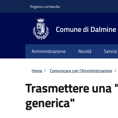
Salta al contenuto principale
Skip to footer content
Regione Lombardia
Comune di Dalmine
Amministrazione
Novità
Servizi
Briciole di pane
Home
/
Comunicare con l'Amministrazione
/
Trasmettere una 
generica"