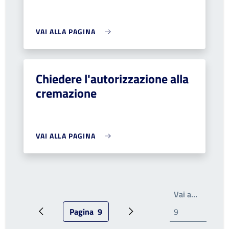
VAI ALLA PAGINA
Chiedere l'autorizzazione alla
cremazione
VAI ALLA PAGINA
Write th
Vai a…
Pagina
9
Pagina precedente
Pagina attuale
Prossima pagina