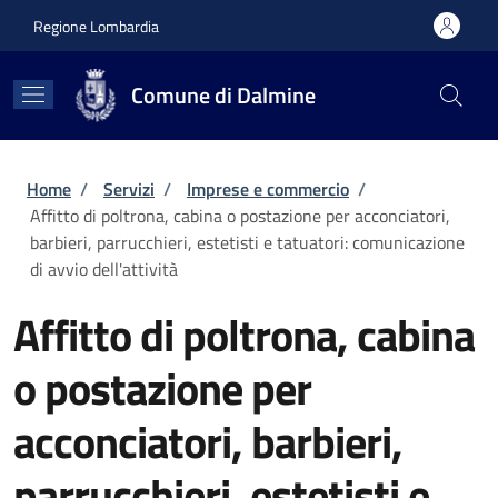
Salta al contenuto principale
Skip to footer content
Regione Lombardia
Comune di Dalmine
Briciole di pane
Home
/
Servizi
/
Imprese e commercio
/
Affitto di poltrona, cabina o postazione per acconciatori,
barbieri, parrucchieri, estetisti e tatuatori: comunicazione
di avvio dell'attività
Affitto di poltrona, cabina
o postazione per
acconciatori, barbieri,
parrucchieri, estetisti e